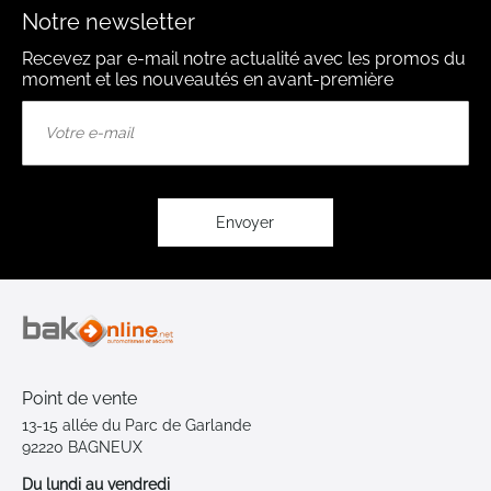
Notre newsletter
Recevez par e-mail notre actualité avec les promos du
moment et les nouveautés en avant-première
Inscription
à
notre
lettre
d’information
:
Envoyer
Point de vente
13-15 allée du Parc de Garlande
92220 BAGNEUX
Du lundi au vendredi