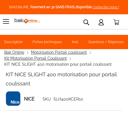
BAKONLINE,
Paiement en 3x SANS FRAIS disponible
Contactez nous !
Pani
Rechercher
Description
Fiches techniques
Avis
Questions / Réponses
Bak Online
Motorisation Portail coulissant
Kit Motorisation Portail Coulissant
KIT NICE SLIGHT 400 motorisation pour portail coulissant
KIT NICE SLIGHT 400 motorisation pour portail
coulissant
NICE
SKU
SLH400KCER10
Skip
to
the