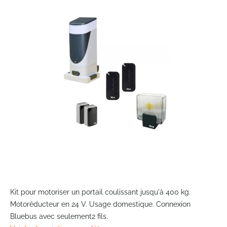
end
of
the
images
gallery
Skip
to
Kit pour motoriser un portail coulissant jusqu'à 400 kg.
the
Motoréducteur en 24 V. Usage domestique. Connexion
beginning
Bluebus avec seulement2 fils.
of