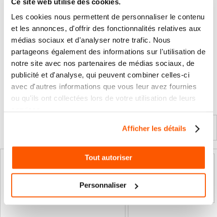
Ce site web utilise des cookies.
Les cookies nous permettent de personnaliser le contenu
Les avis clients
et les annonces, d'offrir des fonctionnalités relatives aux
Il n'y a pas encore d'avis sur ce produit
médias sociaux et d'analyser notre trafic. Nous
partageons également des informations sur l'utilisation de
notre site avec nos partenaires de médias sociaux, de
Les questions / réponses
publicité et d'analyse, qui peuvent combiner celles-ci
Pas encore de questions
avec d'autres informations que vous leur avez fournies
ou qu'ils ont collectées lors de votre utilisation de leurs
Connectez vous pour poser votre question
services.
Afficher les détails
Produits complémentaires
Tout autoriser
VENTE FLASH
VENTE FLASH
Personnaliser