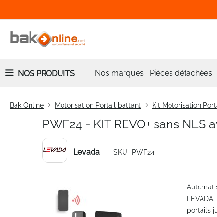
Nos marques
Pièces détachées
NOS PRODUITS
Bak Online
Motorisation Portail battant
Kit Motorisation Port
PWF24 - KIT REVO+ sans NLS a
Levada
SKU
PWF24
Skip
Automatis
to
LEVADA. A
the
portails 
end