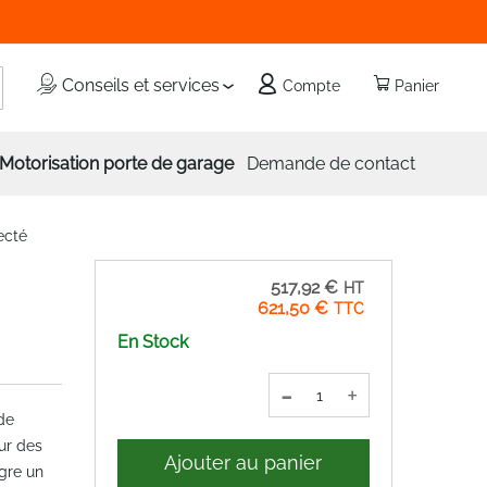
echercher
Conseils et services
Compte
Panier
Motorisation porte de garage
Demande de contact
ecté
517,92 €
621,50 €
En Stock
-
+
de
ur des
Ajouter au panier
ègre un