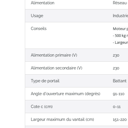
Alimentation
Réseau 
Usage
Industri
Moteur p
Conseils
- 500 kg 
- Largeu
Alimentation primaire (V)
230
Alimentation secondaire (V)
230
Type de portail
Battant
Angle d'ouverture maximum (degrès)
91-110
Cote c (cm)
0-11
Largeur maximum du vantail (cm)
151-220