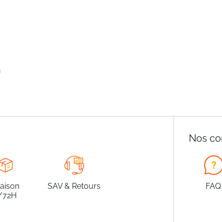
n
Nos co
raison
SAV & Retours
FAQ
/72H