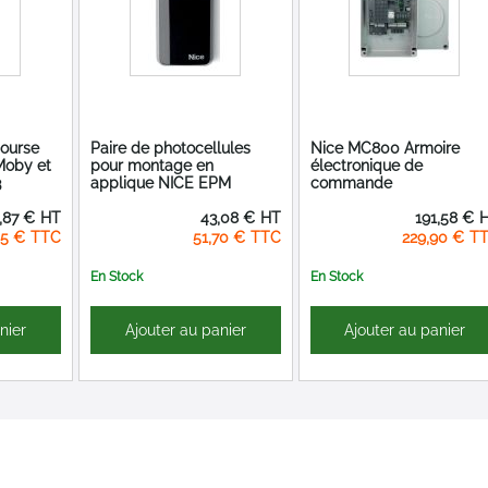
course
Paire de photocellules
Nice MC800 Armoire
Moby et
pour montage en
électronique de
3
applique NICE EPM
commande
,87 €
43,08 €
191,58 €
85 €
51,70 €
229,90 €
En Stock
En Stock
nier
Ajouter au panier
Ajouter au panier