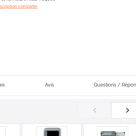
escription complète
ues
Avis
Questions / Répo