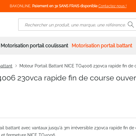
BAKONLINE,
Paiement en 3x SANS FRAIS disponible
Contactez nous !
R
Rechercher
Motorisation portail coulissant
Motorisation portail battant
battant
Moteur Portail Battant NICE TO4006 230vca rapide fin de 
4006 230vca rapide fin de course ouve
ail battant avec vantaux jusqu'à 3m irréversible 230vca rapide fin de
e et fermeture NICE TO4006