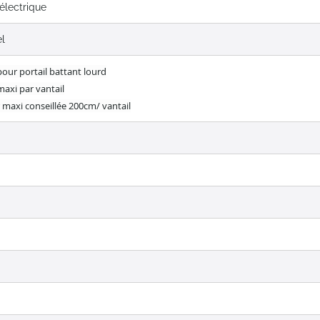
électrique
el
our portail battant lourd
maxi par vantail
r maxi conseillée 200cm/ vantail