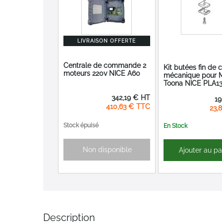
LIVRAISON OFFERTE
Centrale de commande 2
Kit butées fin de 
moteurs 220v NICE A60
mécanique pour 
Toona NICE PLA1
342,19 €
19
410,63 €
23,
Stock épuisé
En Stock
Non disponible
Ajouter au pa
Description