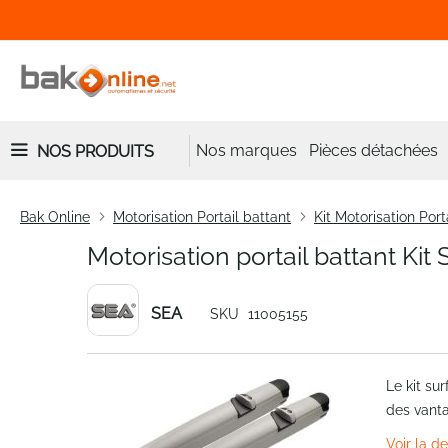
Nos marques
Pièces détachées
NOS PRODUITS
Bak Online
Motorisation Portail battant
Kit Motorisation Port
Motorisation portail battant Ki
SEA
SKU
11005155
Skip
Le kit su
to
des vant
the
end
Voir la d