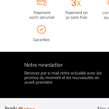
Paiement
Paiement en
Liv
100% sécurisé
3x sans frais
24
Garanties
Notre newsletter
Recevez par e-mail notre actualité avec les
promos du moment et les nouveautés en
avant-première
Nos 