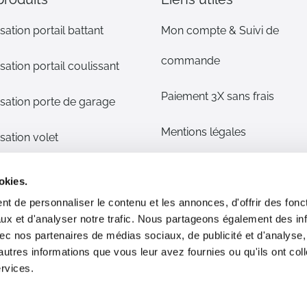
sation portail battant
Mon compte & Suivi de
commande
sation portail coulissant
Paiement 3X sans frais
sation porte de garage
Mentions légales
sation volet
CGV
s détachées
okies.
t de personnaliser le contenu et les annonces, d'offrir des fonct
Plan du site
phone/alarme maison
ux et d'analyser notre trafic. Nous partageons également des in
 avec nos partenaires de médias sociaux, de publicité et d'analyse
Livraison & Retour
ommes nous ?
autres informations que vous leur avez fournies ou qu'ils ont col
ervices.
Moyens de paiement