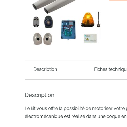
of
the
images
gallery
Skip
to
Description
Fiches techniq
the
beginning
of
the
Description
images
gallery
Le kit vous offre la possibilité de motoriser votre
électromécanique est réalisé dans une coque e