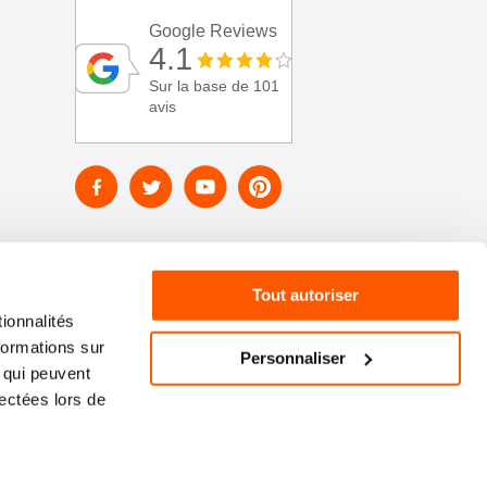
Google Reviews
4.1
Sur la base de 101
avis
Tout autoriser
ionnalités
formations sur
Personnaliser
, qui peuvent
lectées lors de
01 46 72 30 00