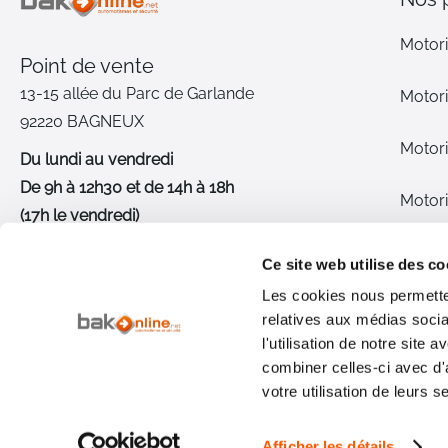
Motori
Point de vente
13-15 allée du Parc de Garlande
Motori
92220 BAGNEUX
Motori
Du lundi au vendredi
De 9h à 12h30 et de 14h à 18h
Motori
(17h le vendredi)
Pièce
01 46 72 30 00
Ce site web utilise des co
Les cookies nous permetten
Inter
Nous contacter
relatives aux médias socia
l'utilisation de notre site
Qui s
combiner celles-ci avec d'
votre utilisation de leurs s
Afficher les détails