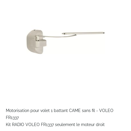
end
of
the
images
gallery
Skip
to
Motorisation pour volet 1 battant CAME sans fil - VOLEO
the
FR1337
beginning
Kit RADIO VOLEO FR1337 seulement le moteur droit
of