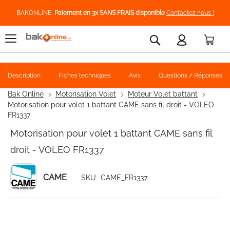
BAKONLINE,
Paiement en 3x SANS FRAIS disponible
Contactez nous !
Pani
Rechercher
Description
Fiches techniques
Avis
Questions / Réponses
Bak Online
Motorisation Volet
Moteur Volet battant
Motorisation pour volet 1 battant CAME sans fil droit - VOLEO
FR1337
Motorisation pour volet 1 battant CAME sans fil
droit - VOLEO FR1337
CAME
SKU
CAME_FR1337
Skip
to
the