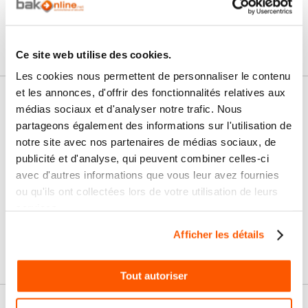
Connectez vous pour poser votre question
Ce site web utilise des cookies.
Les cookies nous permettent de personnaliser le contenu
et les annonces, d'offrir des fonctionnalités relatives aux
Nos services
médias sociaux et d'analyser notre trafic. Nous
partageons également des informations sur l'utilisation de
Paiement
Paiement en
notre site avec nos partenaires de médias sociaux, de
100% sécurisé
3x sans frais
publicité et d'analyse, qui peuvent combiner celles-ci
avec d'autres informations que vous leur avez fournies
Livraison
SAV & Retours
ou qu'ils ont collectées lors de votre utilisation de leurs
24/72H
services.
Afficher les détails
Garanties
Tout autoriser