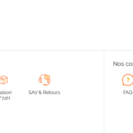
n
Nos co
raison
SAV & Retours
FAQ
/72H