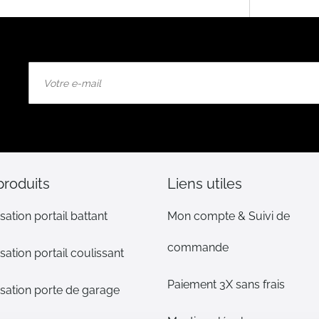
Inscription
à
notre
lettre
d’information
:
produits
Liens utiles
sation portail battant
Mon compte & Suivi de
commande
sation portail coulissant
Paiement 3X sans frais
sation porte de garage