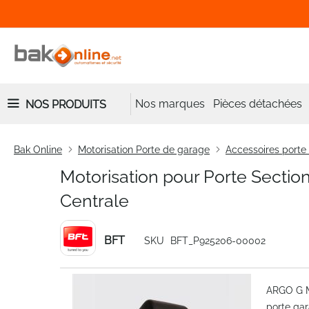
Nos marques
Pièces détachées
NOS PRODUITS
Bak Online
Motorisation Porte de garage
Accessoires porte
Motorisation pour Porte Secti
Centrale
BFT
SKU
BFT_P925206-00002
Skip
ARGO G M
to
porte ga
the