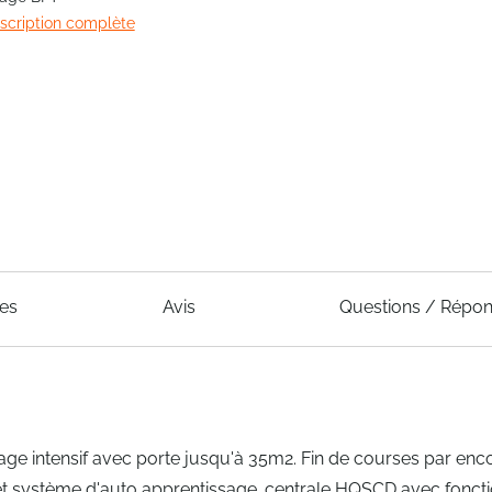
escription complète
ues
Avis
Questions / Répo
age intensif avec porte jusqu'à 35m2. Fin de courses par en
 et système d'auto apprentissage. centrale HQSCD avec fonct