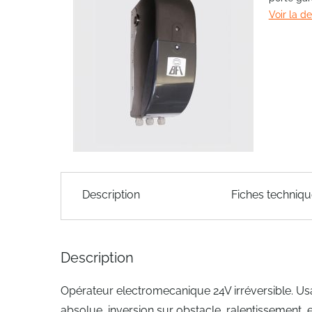
Voir la d
end
of
the
images
gallery
Skip
to
Description
Fiches techniq
the
beginning
of
the
Description
images
gallery
Opérateur electromecanique 24V irréversible. Us
absolue, inversion sur obstacle, ralentissement,