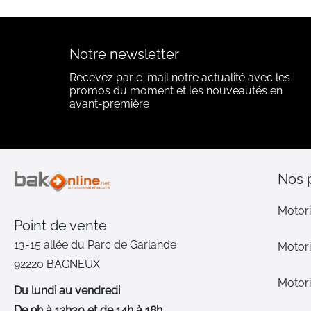
Notre newsletter
Recevez par e-mail notre actualité avec les
promos du moment et les nouveautés en
avant-première
Nos 
Motori
Point de vente
13-15 allée du Parc de Garlande
Motori
92220 BAGNEUX
Motori
Du lundi au vendredi
De 9h à 12h30 et de 14h à 18h