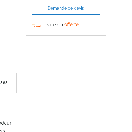
Demande de devis
Livraison
offerte
nses
codeur
ion