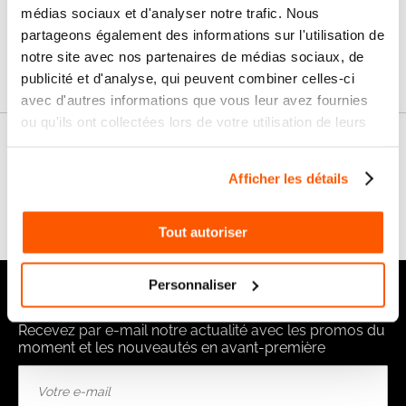
médias sociaux et d'analyser notre trafic. Nous
partageons également des informations sur l'utilisation de
Garanties
notre site avec nos partenaires de médias sociaux, de
publicité et d'analyse, qui peuvent combiner celles-ci
avec d'autres informations que vous leur avez fournies
ou qu'ils ont collectées lors de votre utilisation de leurs
services.
Nos conseils
Afficher les détails
FAQ
Tout autoriser
Personnaliser
Notre newsletter
Recevez par e-mail notre actualité avec les promos du
moment et les nouveautés en avant-première
Inscription
à