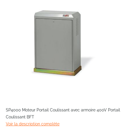
end
of
the
images
gallery
Skip
to
SP4000 Moteur Portail Coulissant avec armoire 400V Portail
the
Coulissant BFT
beginning
Voir la description complète
of