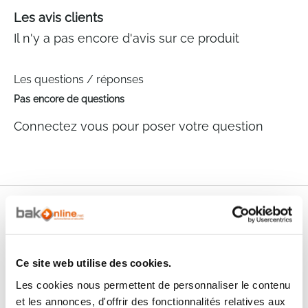
Les avis clients
Il n'y a pas encore d'avis sur ce produit
Les questions / réponses
Pas encore de questions
Connectez vous pour poser votre question
Nos services
Paiement
Paiement en
100% sécurisé
3x sans frais
Ce site web utilise des cookies.
Les cookies nous permettent de personnaliser le contenu
Livraison
SAV & Retours
et les annonces, d'offrir des fonctionnalités relatives aux
24/72H