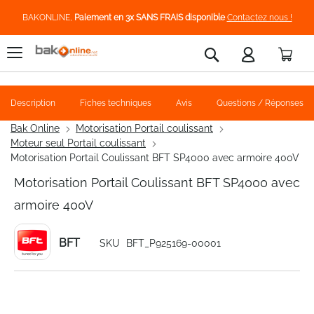
BAKONLINE,
Paiement en 3x SANS FRAIS disponible
Contactez nous !
Pani
Rechercher
Description
Fiches techniques
Avis
Questions / Réponses
Bak Online
Motorisation Portail coulissant
Moteur seul Portail coulissant
Motorisation Portail Coulissant BFT SP4000 avec armoire 400V
Motorisation Portail Coulissant BFT SP4000 avec
armoire 400V
BFT
SKU
BFT_P925169-00001
Skip
to
the