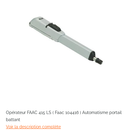
end
of
the
images
gallery
Skip
to
Opérateur FAAC 415 LS ( Faac 104416 ) Automatisme portail
the
battant
beginning
Voir la description complète
of