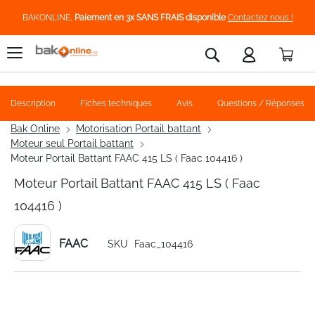
BAKONLINE,
Paiement en 3x SANS FRAIS disponible
Contactez nous !
Pani
Rechercher
Description
Fiches techniques
Avis
Questions / Réponses
Bak Online
Motorisation Portail battant
Moteur seul Portail battant
Moteur Portail Battant FAAC 415 LS ( Faac 104416 )
Moteur Portail Battant FAAC 415 LS ( Faac
104416 )
FAAC
SKU
Faac_104416
Skip
to
the