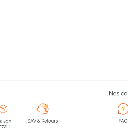
n
Nos co
raison
SAV & Retours
FAQ
/72H