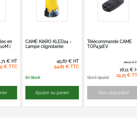
les en
CAME KIARO KLED24 -
Télécommande CAME
 10M (
Lampe clignotante
TOP432EV
,71 €
45,67 €
68,71 €
85 €
54,81 €
Prix
16,11 €
Spécial
19,33 €
En Stock
Stock épuisé
nier
Ajouter au panier
Non disponible