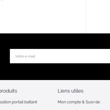
Inscription
à
notre
lettre
d’information
:
produits
Liens utiles
sation portail battant
Mon compte & Suivi de