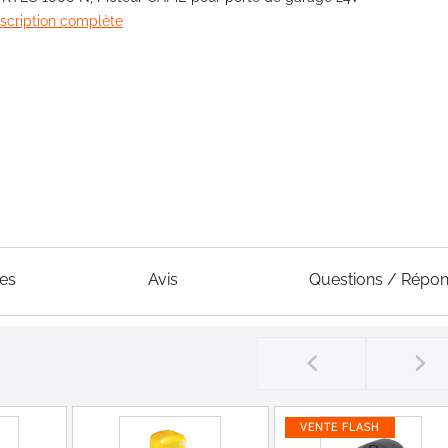
escription complète
ues
Avis
Questions / Répo
VENTE FLASH