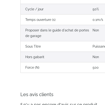
Cycle / jour
50%
Temps ouverture (s)
0.1m/s
Proposer dans le guide d'achat de portes
Non
de garage
Sous Titre
Puissan
Hors gabarit
Non
Force (N)
500
Les avis clients
Il n'y a pas encore d'avis sur ce produit