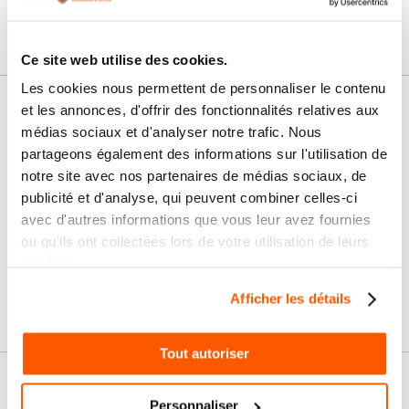
Ce site web utilise des cookies.
Les cookies nous permettent de personnaliser le contenu
et les annonces, d'offrir des fonctionnalités relatives aux
Nos services
médias sociaux et d'analyser notre trafic. Nous
Paiement
Paiement en
partageons également des informations sur l'utilisation de
100% sécurisé
3x sans frais
notre site avec nos partenaires de médias sociaux, de
publicité et d'analyse, qui peuvent combiner celles-ci
Livraison
avec d'autres informations que vous leur avez fournies
SAV & Retours
24/72H
ou qu'ils ont collectées lors de votre utilisation de leurs
services.
Garanties
Afficher les détails
Tout autoriser
Nos conseils
Personnaliser