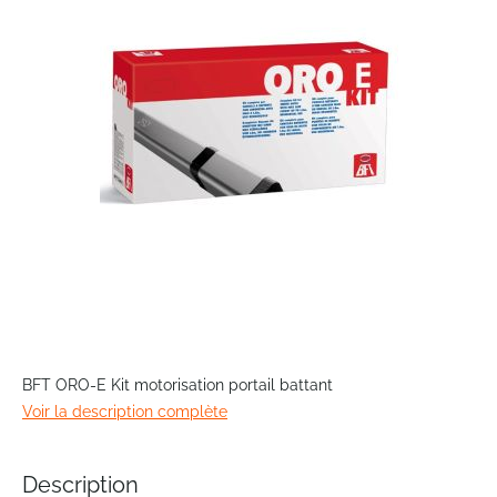
the
images
gallery
Skip
to
BFT ORO-E Kit motorisation portail battant
the
Voir la description complète
beginning
of
the
Description
images