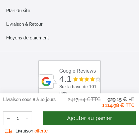
Plan du site
Livraison & Retour
Moyens de paiement
Google Reviews
4.1
Sur la base de 101
avis
Pri
2 417,64 €
929,15 €
Livraison sous 8 à 10 jours
Sp
1 114,98 €
-
+
Ajouter au panier
Livraison
offerte