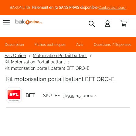
BAKONLINE,
Paiement en 3x SANS FRAIS disponible
Contactez nous !
Pani
Rechercher
Description
Fiches techniques
Avis
Questions / Réponses
Bak Online
Motorisation Portail battant
Kit Motorisation Portail battant
Kit motorisation portail battant BFT ORO-E
Kit motorisation portail battant BFT ORO-E
BFT
SKU
BFT_R935215-00002
Skip
to
the
end
of