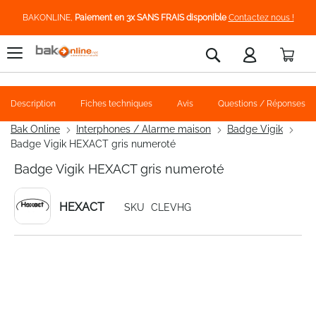
BAKONLINE,
Paiement en 3x SANS FRAIS disponible
Contactez nous !
Pani
Rechercher
Description
Fiches techniques
Avis
Questions / Réponses
Bak Online
Interphones / Alarme maison
Badge Vigik
Badge Vigik HEXACT gris numeroté
Badge Vigik HEXACT gris numeroté
HEXACT
SKU
CLEVHG
Skip
to
the
end
of
the