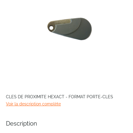
images
gallery
Skip
to
CLES DE PROXIMITE HEXACT - FORMAT PORTE-CLES
the
Voir la description complète
beginning
of
the
Description
images
gallery