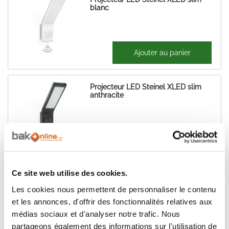
blanc
160,99 €
Ajouter au panier
193,19 €
Projecteur LED Steinel XLED slim
anthracite
160,99 €
Ajouter au panier
193,19 €
Ce site web utilise des cookies.
Projecteur LED 100W VTAC 5687
Les cookies nous permettent de personnaliser le contenu
et les annonces, d'offrir des fonctionnalités relatives aux
médias sociaux et d'analyser notre trafic. Nous
86,57 €
partageons également des informations sur l'utilisation de
Ajouter au panier