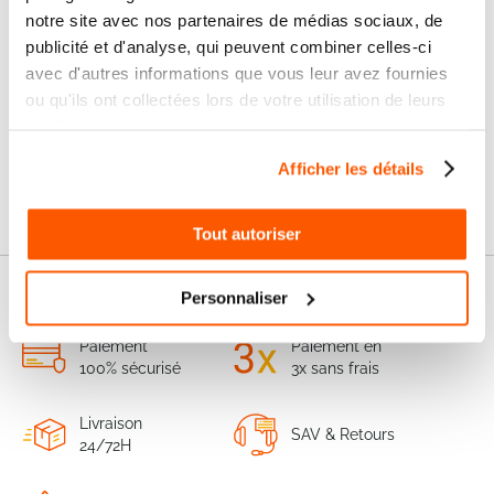
103,89 €
notre site avec nos partenaires de médias sociaux, de
publicité et d'analyse, qui peuvent combiner celles-ci
Projecteur LED 50W VTAC 5684
avec d'autres informations que vous leur avez fournies
ou qu'ils ont collectées lors de votre utilisation de leurs
services.
Afficher les détails
58,55 €
Ajouter au panier
70,26 €
Tout autoriser
Personnaliser
Nos services
Paiement
Paiement en
100% sécurisé
3x sans frais
Livraison
SAV & Retours
24/72H