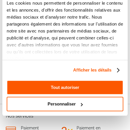
Les cookies nous permettent de personnaliser le contenu
et les annonces, d'offrir des fonctionnalités relatives aux
Marque
STEINEL
médias sociaux et d'analyser notre trafic. Nous
partageons également des informations sur l'utilisation de
notre site avec nos partenaires de médias sociaux, de
Les avis clients
publicité et d'analyse, qui peuvent combiner celles-ci
Il n'y a pas encore d'avis sur ce produit
avec d'autres informations que vous leur avez fournies
ou qu'ils ont collectées lors de votre utilisation de leurs
services.
Les questions / réponses
Pas encore de questions
Afficher les détails
Connectez vous pour poser votre question
Tout autoriser
Personnaliser
Nos services
Paiement
Paiement en