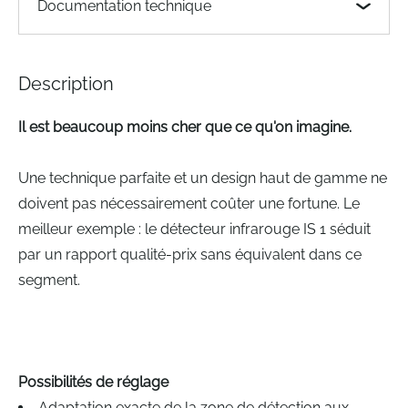
Documentation technique
the
images
gallery
Description
Il est beaucoup moins cher que ce qu'on imagine.
Une technique parfaite et un design haut de gamme ne
doivent pas nécessairement coûter une fortune. Le
meilleur exemple : le détecteur infrarouge IS 1 séduit
par un rapport qualité-prix sans équivalent dans ce
segment.
Possibilités de réglage
Adaptation exacte de la zone de détection aux