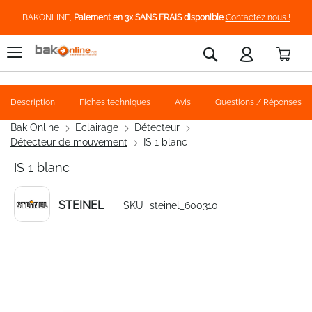
BAKONLINE,
Paiement en 3x SANS FRAIS disponible
Contactez nous !
Pani
Rechercher
Description
Fiches techniques
Avis
Questions / Réponses
Bak Online
Eclairage
Détecteur
Détecteur de mouvement
IS 1 blanc
IS 1 blanc
STEINEL
SKU
steinel_600310
Skip
to
the
end
of
the