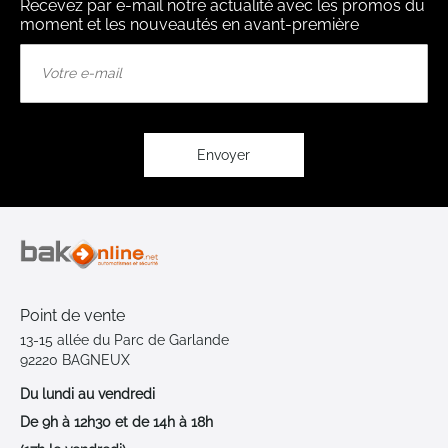
Recevez par e-mail notre actualité avec les promos du
moment et les nouveautés en avant-première
Inscription
à
notre
lettre
d’information
:
Envoyer
Point de vente
13-15 allée du Parc de Garlande
92220 BAGNEUX
Du lundi au vendredi
De 9h à 12h30 et de 14h à 18h