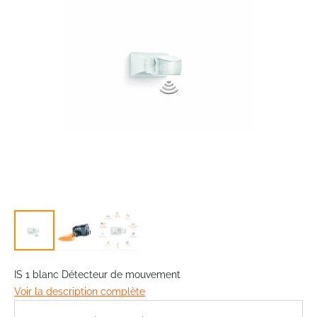
images
gallery
Skip
to
IS 1 blanc Détecteur de mouvement
the
Voir la description complète
beginning
of