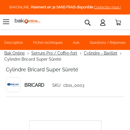
BAKONLINE,
Paiement en 3x SANS FRAIS disponible
Contactez nous !
Pani
Rechercher
Description
Fiches techniques
Avis
Questions / Réponses
Bak Online
Serrure Pro / Coffre-fort
Cylindre - Barillet
Cylindre Bricard Super Sûreté
Cylindre Bricard Super Sûreté
BRICARD
SKU
cbss_0003
Skip
to
the
end
of
the