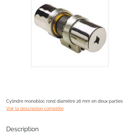
images
gallery
Skip
to
Cylindre monobloc rond diamètre 26 mm en deux parties
the
Voir la description complète
beginning
of
the
Description
images
gallery