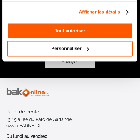
Notre newsletter
Afficher les détails
Recevez par e-mail notre actualité avec les promos du
moment et les nouveautés en avant-première
Inscription
Tout autoriser
à
notre
Personnaliser
lettre
d’information
:
Envoyer
Point de vente
13-15 allée du Parc de Garlande
92220 BAGNEUX
Du lundi au vendredi