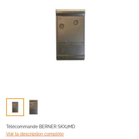
the
images
gallery
Skip
to
Télécommande BERNER SKX2MD
the
Voir la description complète
beginning