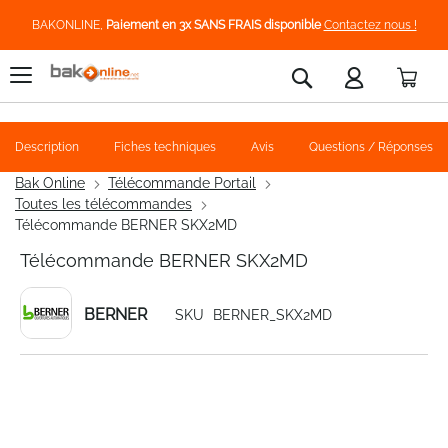
BAKONLINE,
Paiement en 3x SANS FRAIS disponible
Contactez nous !
Pani
Rechercher
Description
Fiches techniques
Avis
Questions / Réponses
Bak Online
Télécommande Portail
Toutes les télécommandes
Télécommande BERNER SKX2MD
Télécommande BERNER SKX2MD
BERNER
SKU
BERNER_SKX2MD
Skip
to
the
end
of