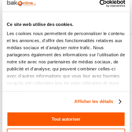
Ce site web utilise des cookies.
Les cookies nous permettent de personnaliser le contenu
et les annonces, d'offrir des fonctionnalités relatives aux
Nos services
médias sociaux et d'analyser notre trafic. Nous
partageons également des informations sur l'utilisation de
Paiement
Paiement en
notre site avec nos partenaires de médias sociaux, de
100% sécurisé
3x sans frais
publicité et d'analyse, qui peuvent combiner celles-ci
avec d'autres informations que vous leur avez fournies
Livraison
SAV & Retours
ou qu'ils ont collectées lors de votre utilisation de leurs
24/72H
services.
Afficher les détails
Garanties
Tout autoriser