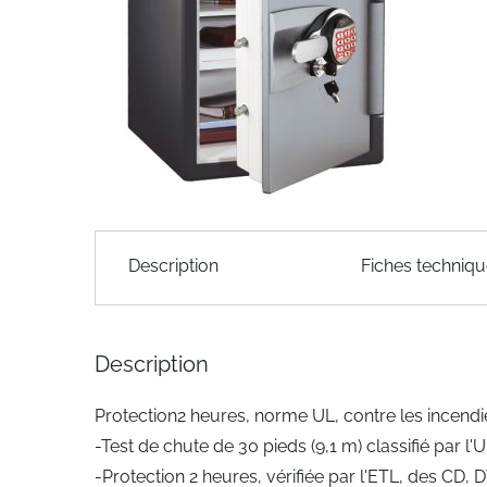
of
the
images
gallery
Skip
to
Description
Fiches techniq
the
beginning
of
the
Description
images
gallery
Protection2 heures, norme UL, contre les incendi
-Test de chute de 30 pieds (9,1 m) classifié par l'
-Protection 2 heures, vérifiée par l'ETL, des CD