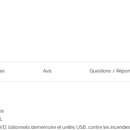
ues
Avis
Questions / Répo
es
UL
, DVD, bâtonnets demémoire et unités USB, contre les incendie