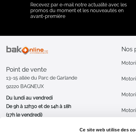
Recevez par e-mail notre actualité avec les
promos du moment et les nouveautés en
avant-première
Nos 
Motori
Point de vente
13-15 allée du Parc de Garlande
Motori
92220 BAGNEUX
Motori
Du lundi au vendredi
De 9h à 12h30 et de 14h à 18h
Motori
(17h le vendredi)
Pièce
01 46 72 30 00
Ce site web utilise des co