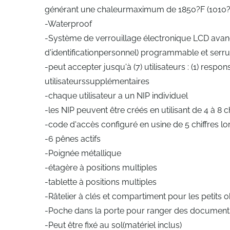
générant une chaleurmaximum de 1850?F (1010?
-Waterproof
-Système de verrouillage électronique LCD avan
d'identificationpersonnel) programmable et serrur
-peut accepter jusqu'à (7) utilisateurs : (1) resp
utilisateurssupplémentaires
-chaque utilisateur a un NIP individuel
-les NIP peuvent être créés en utilisant de 4 à 8 ch
-code d'accès configuré en usine de 5 chiffres lor
-6 pênes actifs
-Poignée métallique
-étagère à positions multiples
-tablette à positions multiples
-Râtelier à clés et compartiment pour les petits o
-Poche dans la porte pour ranger des documents,
-Peut être fixé au sol(matériel inclus)