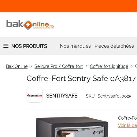
Nos marques
Pièces détachées
NOS PRODUITS
Bak Online
Serrure Pro / Coffre-fort
Coffre-fort ignifugé
Coffre-Fort Sentry Safe 0A3817
SENTRYSAFE
SKU
Sentrysafe_0025
Skip
Coffre-Fo
to
Voir la d
the
end