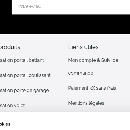
Inscription
à
notre
lettre
d’information
:
produits
Liens utiles
sation portail battant
Mon compte & Suivi de
commande
sation portail coulissant
Paiement 3X sans frais
sation porte de garage
Mentions légales
sation volet
CGV
s détachées
okies.