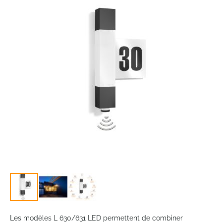
end
of
the
images
gallery
Skip
to
Les modèles L 630/631 LED permettent de combiner