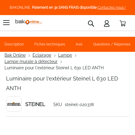
BAKONLINE,
Paiement en 3x SANS FRAIS disponible
Contactez nous !
Pani
Rechercher
Description
Fiches techniques
Avis
Questions / Réponses
Bak Online
Eclairage
Lampe
Lampe murale à détecteur
Luminaire pour l'extérieur Steinel L 630 LED ANTH
Luminaire pour l'extérieur Steinel L 630 LED
ANTH
STEINEL
SKU
steinel-020378
Skip
to
the