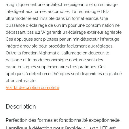
the
magnifiquement une architecture exigeante et un éclairage
beginning
intelligent aux formes accomplies. La technologie LED
of
ultramoderne est invisible dans un format élancé. Une
the
puissance d'éclairage de 663 lm pour une consommation ne
images
gallery
dépassant pas 8,2 W garantit un éclairage extérieur agréable.
Ces appliques sont pilotées par un minidétecteur infrarouge
intégré amovible pour procéder facilement aux réglages.
Outre la fonction Nightmatic, l'allumage en douceur, le
balisage et le mode économique nocturne sont des
caractéristiques supplémentaires très pratiques. Ces
appliques à détection esthétiques sont disponibles en platine
et en anthracite.
Voir la description complète
Description
Perfection des formes et fonctionnalité exceptionnelle.
L'applique à détection pour l'extérieur L 630 LED est