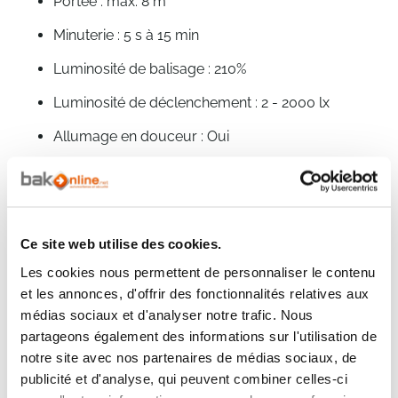
Portée : max. 8 m
Minuterie : 5 s à 15 min
Luminosité de balisage : 210%
Luminosité de déclenchement : 2 - 2000 lx
Allumage en douceur : Oui
Éclairage permanent : commutable, 4 h
classe de protection (IP) : IP44
classe de protection : I
Ce site web utilise des cookies.
Résistance aux chocs : IK07
Les cookies nous permettent de personnaliser le contenu
et les annonces, d'offrir des fonctionnalités relatives aux
Intervalle de température : de -20 à +50 °C
médias sociaux et d'analyser notre trafic. Nous
partageons également des informations sur l'utilisation de
Matériau : Plastique résistant aux UV
notre site avec nos partenaires de médias sociaux, de
Avec source : système LED STEINEL
publicité et d'analyse, qui peuvent combiner celles-ci