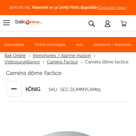
BAKONLINE,
Paiement en 3x SANS FRAIS disponible
Contactez nous !
Pani
Rechercher
Description
Fiches techniques
Avis
Questions / Réponses
Bak Online
Interphones / Alarme maison
Vidéosurveillance
Caméra Factice
Caméra dôme factice
Caméra dôme factice
KÖNIG
SKU
SEC-DUMMYCAM65
Skip
to
the
end
of
the