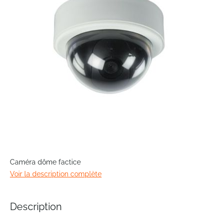
images
gallery
Skip
to
Caméra dôme factice
the
Voir la description complète
beginning
of
the
Description
images
gallery