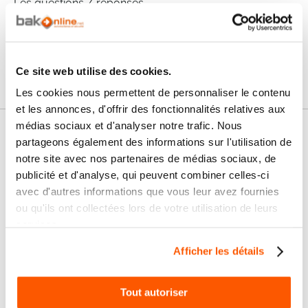
Les questions / réponses
Pas encore de questions
Connectez vous pour poser votre question
Ce site web utilise des cookies.
Les cookies nous permettent de personnaliser le contenu
et les annonces, d'offrir des fonctionnalités relatives aux
médias sociaux et d'analyser notre trafic. Nous
Nos services
partageons également des informations sur l'utilisation de
notre site avec nos partenaires de médias sociaux, de
Paiement
Paiement en
publicité et d'analyse, qui peuvent combiner celles-ci
100% sécurisé
3x sans frais
avec d'autres informations que vous leur avez fournies
ou qu'ils ont collectées lors de votre utilisation de leurs
Livraison
SAV & Retours
services.
24/72H
Afficher les détails
Garanties
Tout autoriser