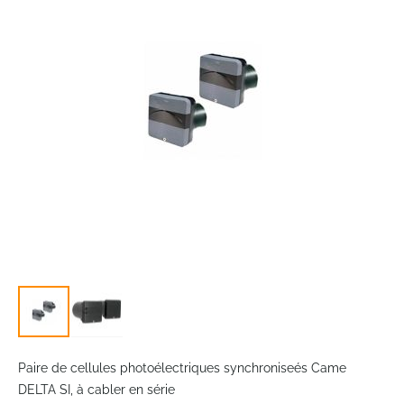
the
images
gallery
Skip
to
Paire de cellules photoélectriques synchroniseés Came
the
DELTA SI, à cabler en série
beginning