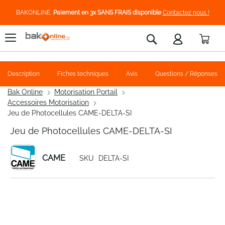
BAKONLINE,
Paiement en 3x SANS FRAIS disponible
Contactez nous !
Pani
Rechercher
Description
Fiches techniques
Avis
Questions / Réponses
Bak Online
Motorisation Portail
Accessoires Motorisation
Jeu de Photocellules CAME-DELTA-SI
Jeu de Photocellules CAME-DELTA-SI
CAME
SKU
DELTA-SI
Skip
to
the
end
of