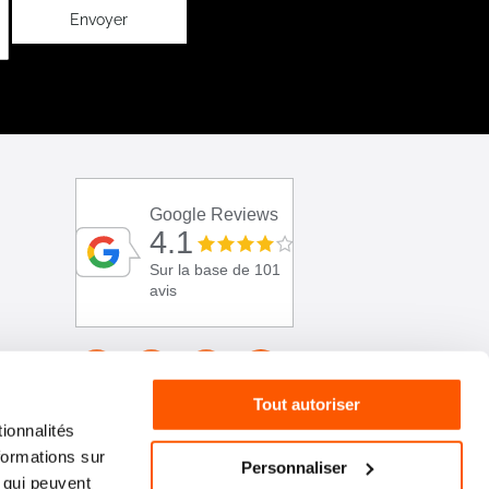
Envoyer
Google Reviews
4.1
Sur la base de 101
avis
Tout autoriser
ionnalités
formations sur
Personnaliser
, qui peuvent