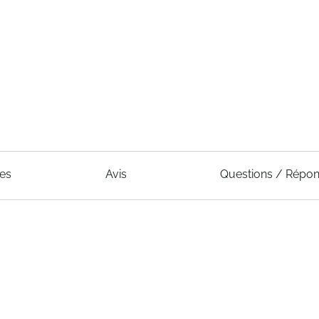
ues
Avis
Questions / Répo