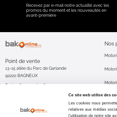
Recevez par e-mail notre actualité avec les
promos du moment et les nouveautés en
avant-première
Nos 
Motori
Point de vente
13-15 allée du Parc de Garlande
Motori
92220 BAGNEUX
Motori
Du lundi au vendredi
De 9h à 12h30 et de 14h à 18h
Ce site web utilise des co
Motori
(17h le vendredi)
Les cookies nous permetten
relatives aux médias socia
Pièce
01 46 72 30 00
l'utilisation de notre site