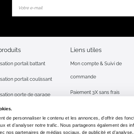
Inscription
à
notre
lettre
d’information
:
produits
Liens utiles
sation portail battant
Mon compte & Suivi de
commande
sation portail coulissant
Paiement 3X sans frais
sation porte de garage
Mentions légales
okies.
sation volet
t de personnaliser le contenu et les annonces, d'offrir des fonct
CGV
ux et d'analyser notre trafic. Nous partageons également des in
s détachées
 avec nos partenaires de médias sociaux, de publicité et d'analyse