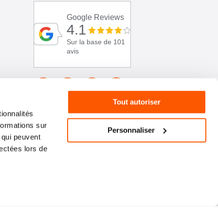
Google Reviews
4.1
Sur la base de 101
avis
Tout autoriser
ionnalités
formations sur
Personnaliser
, qui peuvent
lectées lors de
01 46 72 30 00