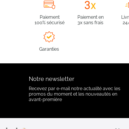
Paiement
Paiement en
Liv
100% sécurisé
3x sans frais
24
Garanties
Notre newsletter
Recevez par e-mail notre actualité avec les
promos du moment et les nouveautés en
avant-première