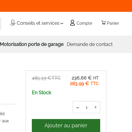
echercher
Conseils et services
Compte
Panier
Motorisation porte de garage
Demande de contact
Prix
485,33 €
236,66 €
Spécial
283,99 €
En Stock
-
+
ité
r aux
Ajouter au panier