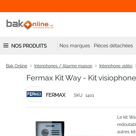
Nos marques
Pièces détachées
NOS PRODUITS
Bak Online
Interphones / Alarme maison
Interphone vidéo
Fermax Kit Way - Kit visiophon
FERMAX
SKU
1401
Skip
Le kit Wa
to
redoutabl
the
autres ki
end