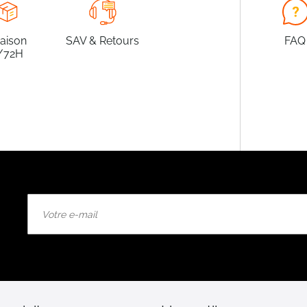
raison
SAV & Retours
FAQ
/72H
Inscription
à
notre
lettre
d’information
: