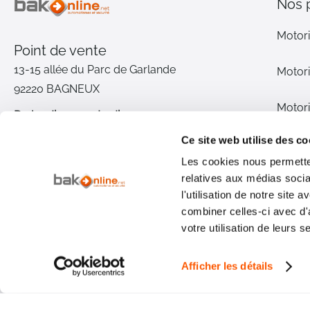
Nos 
Motori
Point de vente
13-15 allée du Parc de Garlande
Motori
92220 BAGNEUX
Motori
Du lundi au vendredi
De 9h à 12h30 et de 14h à 18h
Ce site web utilise des co
Motori
(17h le vendredi)
Les cookies nous permetten
relatives aux médias socia
Pièce
01 46 72 30 00
l'utilisation de notre site
combiner celles-ci avec d'
Inter
Nous contacter
votre utilisation de leurs s
Qui s
Afficher les détails