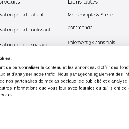
produits
Liens utiles
sation portail battant
Mon compte & Suivi de
commande
sation portail coulissant
Paiement 3X sans frais
sation porte de garage
Mentions légales
okies.
sation volet
t de personnaliser le contenu et les annonces, d'offrir des fonct
CGV
ux et d'analyser notre trafic. Nous partageons également des in
s détachées
 avec nos partenaires de médias sociaux, de publicité et d'analyse
Plan du site
autres informations que vous leur avez fournies ou qu'ils ont col
phone/alarme maison
ervices.
Livraison & Retour
ommes nous ?
Moyens de paiement