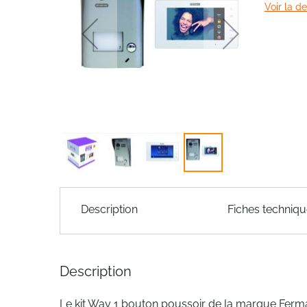
Voir la d
of
the
images
gallery
Skip
to
Description
Fiches techniq
the
beginning
of
the
Description
images
gallery
Le kit Way 1 bouton poussoir de la marque Fermax,