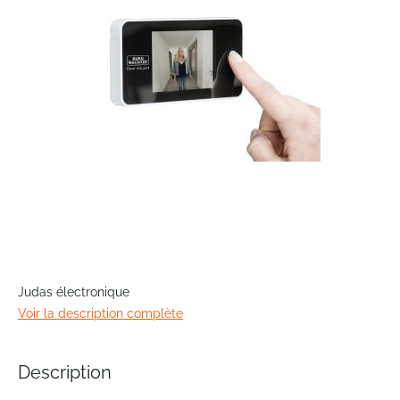
images
gallery
Skip
to
Judas électronique
the
Voir la description complète
beginning
of
the
Description
images
gallery