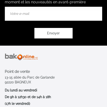
moment et les nouveautés en avant-première
Inscription
à
notre
lettre
d’information
:
Envoyer
Point de vente
13-15 allée du Parc de Garlande
92220 BAGNEUX
Du lundi au vendredi
De 9h à 12h30 et de 14h à 18h
(17h le vendredi)