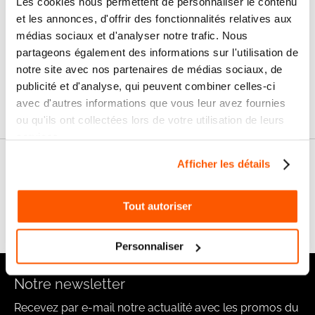
Les cookies nous permettent de personnaliser le contenu
et les annonces, d'offrir des fonctionnalités relatives aux
Livraison
médias sociaux et d'analyser notre trafic. Nous
SAV & Retours
24/72H
partageons également des informations sur l'utilisation de
notre site avec nos partenaires de médias sociaux, de
publicité et d'analyse, qui peuvent combiner celles-ci
Garanties
avec d'autres informations que vous leur avez fournies
ou qu'ils ont collectées lors de votre utilisation de leurs
services.
Afficher les détails
Nos conseils
FAQ
Tout autoriser
Personnaliser
Notre newsletter
Recevez par e-mail notre actualité avec les promos du