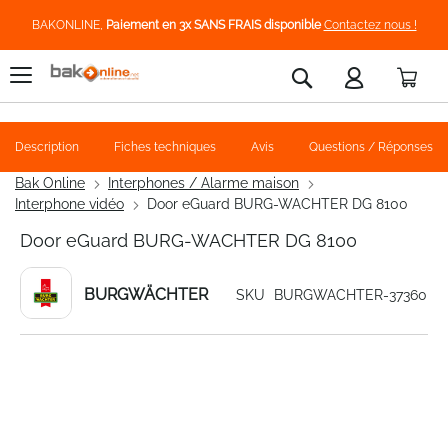
BAKONLINE,
Paiement en 3x SANS FRAIS disponible
Contactez nous !
Pani
Rechercher
Description
Fiches techniques
Avis
Questions / Réponses
Bak Online
Interphones / Alarme maison
Interphone vidéo
Door eGuard BURG-WACHTER DG 8100
Door eGuard BURG-WACHTER DG 8100
BURGWÄCHTER
SKU
BURGWACHTER-37360
Skip
to
the
end
of
the