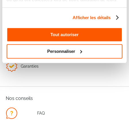
services.
Nos services
Afficher les détails
Paiement
Paiement en
100% sécurisé
3x sans frais
Tout autoriser
Livraison
SAV & Retours
24/72H
Personnaliser
Garanties
Nos conseils
FAQ