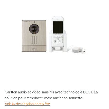
end
of
the
images
gallery
Skip
to
Carillon audio et vidéo sans fils avec technologie DECT. La
the
solution pour remplacer votre ancienne sonnette.
beginning
Voir la description complète
of