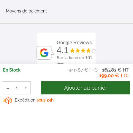
Moyens de paiement
Google Reviews
4.1
Sur la base de 101
avis
Pri
349,87 €
165,83 €
En Stock
Sp
199,00 €
-
+
Ajouter au panier
Expédition
sous 24h