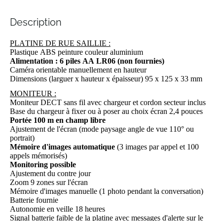
the
images
Description
gallery
PLATINE DE RUE SAILLIE :
Plastique ABS peinture couleur aluminium
Alimentation : 6 piles AA LR06 (non fournies)
Caméra orientable manuellement en hauteur
Dimensions (larguer x hauteur x épaisseur) 95 x 125 x 33 mm
MONITEUR :
Moniteur DECT sans fil avec chargeur et cordon secteur inclus
Base du chargeur à fixer ou à poser au choix écran 2,4 pouces
Portée 100 m en champ libre
Ajustement de l'écran (mode paysage angle de vue 110° ou
portrait)
Mémoire d'images automatique
(3 images par appel et 100
appels mémorisés)
Monitoring possible
Ajustement du contre jour
Zoom 9 zones sur l'écran
Mémoire d'images manuelle (1 photo pendant la conversation)
Batterie fournie
Autonomie en veille 18 heures
Signal batterie faible de la platine avec messages d'alerte sur le