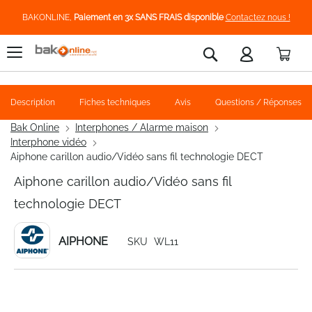
BAKONLINE,
Paiement en 3x SANS FRAIS disponible
Contactez nous !
Pani
Rechercher
Description
Fiches techniques
Avis
Questions / Réponses
Bak Online
Interphones / Alarme maison
Interphone vidéo
Aiphone carillon audio/Vidéo sans fil technologie DECT
Aiphone carillon audio/Vidéo sans fil
technologie DECT
AIPHONE
SKU
WL11
Skip
to
the