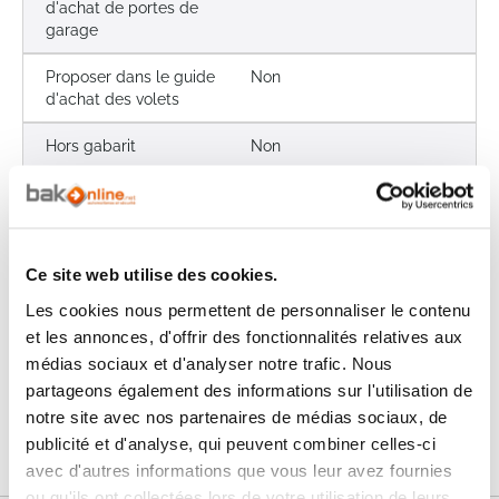
d'achat de portes de
garage
Proposer dans le guide
Non
d'achat des volets
Hors gabarit
Non
Les avis clients
Il n'y a pas encore d'avis sur ce produit
Ce site web utilise des cookies.
Les cookies nous permettent de personnaliser le contenu
Les questions / réponses
et les annonces, d'offrir des fonctionnalités relatives aux
Pas encore de questions
médias sociaux et d'analyser notre trafic. Nous
partageons également des informations sur l'utilisation de
Connectez vous pour poser votre question
notre site avec nos partenaires de médias sociaux, de
publicité et d'analyse, qui peuvent combiner celles-ci
avec d'autres informations que vous leur avez fournies
ou qu'ils ont collectées lors de votre utilisation de leurs