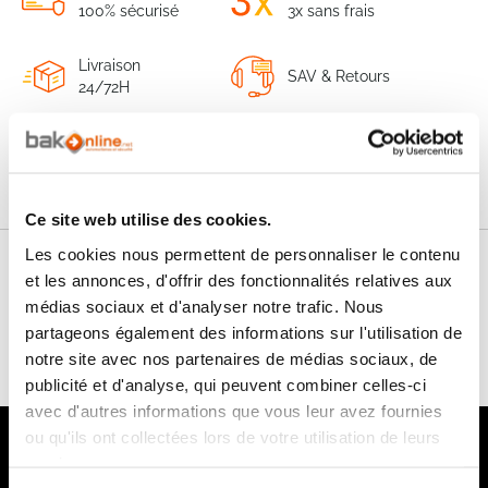
100% sécurisé
3x sans frais
Livraison
SAV & Retours
24/72H
Garanties
Ce site web utilise des cookies.
Les cookies nous permettent de personnaliser le contenu
Nos conseils
et les annonces, d'offrir des fonctionnalités relatives aux
médias sociaux et d'analyser notre trafic. Nous
FAQ
partageons également des informations sur l'utilisation de
notre site avec nos partenaires de médias sociaux, de
publicité et d'analyse, qui peuvent combiner celles-ci
avec d'autres informations que vous leur avez fournies
ou qu'ils ont collectées lors de votre utilisation de leurs
Notre newsletter
services.