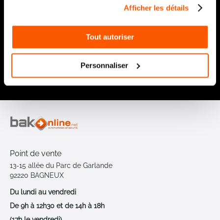
Recevez par e-mail notre actualité avec les promos du
Afficher les détails
moment et les nouveautés en avant-première
Inscription
à
Tout autoriser
notre
lettre
d’information
Personnaliser
:
Envoyer
Point de vente
13-15 allée du Parc de Garlande
92220 BAGNEUX
Du lundi au vendredi
De 9h à 12h30 et de 14h à 18h
(17h le vendredi)