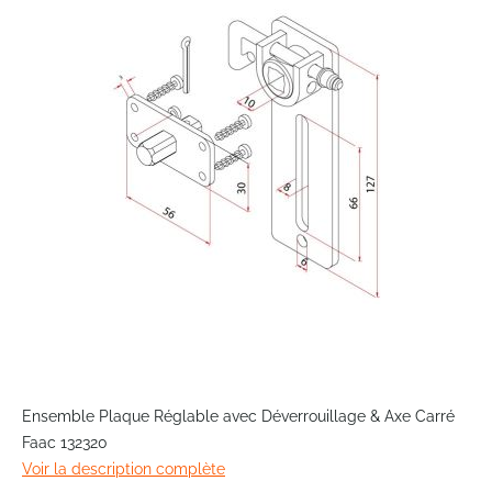
end
of
the
images
gallery
Skip
to
Ensemble Plaque Réglable avec Déverrouillage & Axe Carré
the
Faac 132320
beginning
Voir la description complète
of