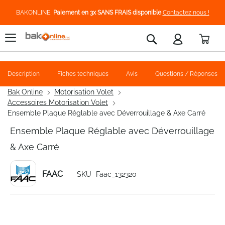
BAKONLINE,
Paiement en 3x SANS FRAIS disponible
Contactez nous !
Pani
Rechercher
Description
Fiches techniques
Avis
Questions / Réponses
Bak Online
Motorisation Volet
Accessoires Motorisation Volet
Ensemble Plaque Réglable avec Déverrouillage & Axe Carré
Ensemble Plaque Réglable avec Déverrouillage
& Axe Carré
FAAC
SKU
Faac_132320
Skip
to
the