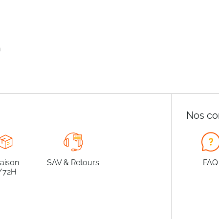
n
Nos co
raison
SAV & Retours
FAQ
/72H