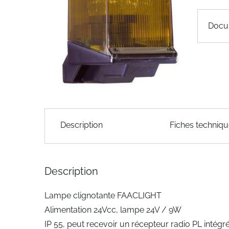
of
the
Docu
images
gallery
Skip
to
Description
Fiches techniq
the
beginning
of
the
Description
images
gallery
Lampe clignotante FAACLIGHT
Alimentation 24Vcc, lampe 24V / 9W
IP 55, peut recevoir un récepteur radio PL intégré