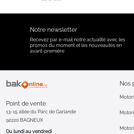
Notre newsletter
Recevez par e-mail notre actualité avec les
promos du moment et les nouveautés en
avant-première
Nos 
Motori
Point de vente
13-15 allée du Parc de Garlande
Motori
92220 BAGNEUX
Motori
Du lundi au vendredi