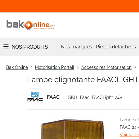
Nos marques
Pièces détachées
NOS PRODUITS
Bak Online
Motorisation Portail
Accessoires Motorisation
Lampe clignotante FAACLIGHT 2
FAAC
SKU
Faac_FAACLight_24V
Skip
Lampe cl
to
FAAC 24 
the
Voir la d
end