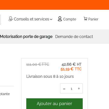
echercher
Conseils et services
Compte
Panier
Motorisation porte de garage
Demande de contact
Prix
111,00 €
42,66 €
Spécial
51,19 €
Livraison sous 8 à 10 jours
-
+
otante
Ajouter au panier