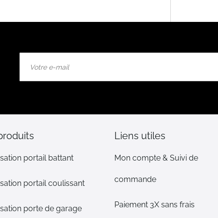
Inscription
à
notre
lettre
d’information
:
produits
Liens utiles
sation portail battant
Mon compte & Suivi de
commande
sation portail coulissant
Paiement 3X sans frais
sation porte de garage